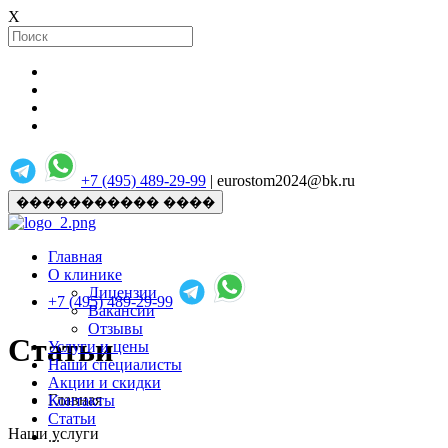
X
+7 (495) 489-29-99
| eurostom2024@bk.ru
����������� ����
Главная
О клинике
Лицензии
+7 (495) 489-29-99
Вакансии
Отзывы
Статьи
Услуги и цены
Наши специалисты
Акции и скидки
Главная
Контакты
Статьи
Наши услуги
...