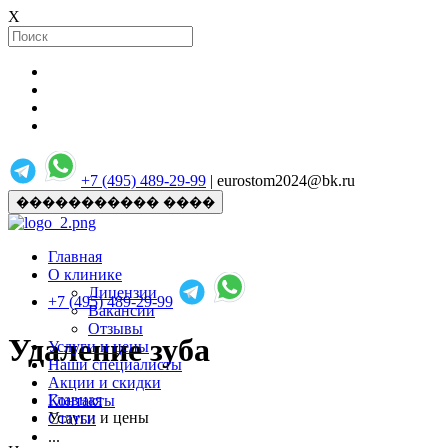
X
+7 (495) 489-29-99
| eurostom2024@bk.ru
����������� ����
Главная
О клинике
Лицензии
+7 (495) 489-29-99
Вакансии
Отзывы
Удаление зуба
Услуги и цены
Наши специалисты
Акции и скидки
Главная
Контакты
Услуги и цены
Статьи
...