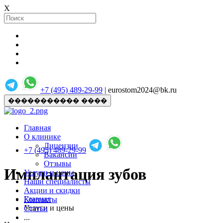
X
+7 (495) 489-29-99
| eurostom2024@bk.ru
����������� ����
Главная
О клинике
Лицензии
+7 (495) 489-29-99
Вакансии
Отзывы
Имплантация зубов
Услуги и цены
Наши специалисты
Акции и скидки
Главная
Контакты
Услуги и цены
Статьи
...