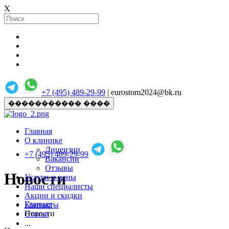
X
+7 (495) 489-29-99
| eurostom2024@bk.ru
����������� ����
Главная
О клинике
Лицензии
+7 (495) 489-29-99
Вакансии
Отзывы
Новости
Услуги и цены
Наши специалисты
Акции и скидки
Главная
Контакты
Новости
Статьи
...