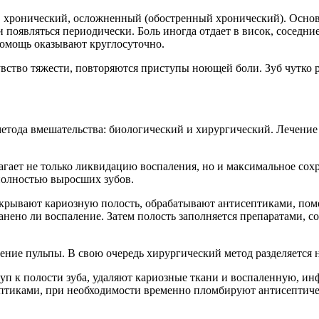
, хронический, осложненный (обостренный хронический). Осно
и появляться периодически. Боль иногда отдает в висок, соседн
помощь оказывают круглосуточно.
увство тяжести, повторяются приступы ноющей боли. Зуб чутко 
етода вмешательства: биологический и хирургический. Лечение
гает не только ликвидацию воспаления, но и максимальное сохра
полностью выросших зубов.
 вскрывают кариозную полость, обрабатывают антисептиками, п
ранено ли воспаление. Затем полость заполняется препаратами
ение пульпы. В свою очередь хирургический метод разделяется 
уп к полости зуба, удаляют кариозные ткани и воспаленную, и
ептиками, при необходимости временно пломбируют антисептич