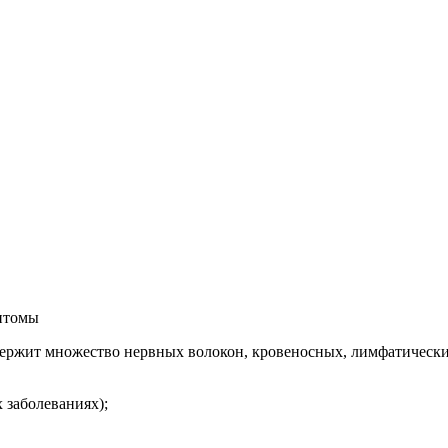
птомы
держит множество нервных волокон, кровеносных, лимфатических 
 заболеваниях);