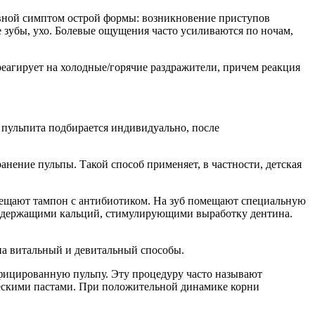
вной симптом острой формы: возникновение приступов
ие зубы, ухо. Болевые ощущения часто усиливаются по ночам,
реагирует на холодные/горячие раздражители, причем реакция
 пульпита подбирается индивидуально, после
нение пульпы. Такой способ применяет, в частности, детская
омещают тампон с антибиотиком. На зуб помещают специальную
, содержащими кальций, стимулирующими выработку дентина.
на витальный и девитальный способы.
нфицированную пульпу. Эту процедуру часто называют
ескими пастами. При положительной динамике корни