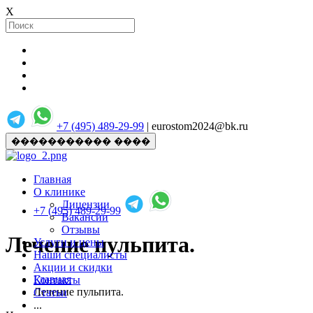
X
+7 (495) 489-29-99
| eurostom2024@bk.ru
����������� ����
Главная
О клинике
Лицензии
+7 (495) 489-29-99
Вакансии
Отзывы
Лечение пульпита.
Услуги и цены
Наши специалисты
Акции и скидки
Главная
Контакты
Лечение пульпита.
Статьи
...