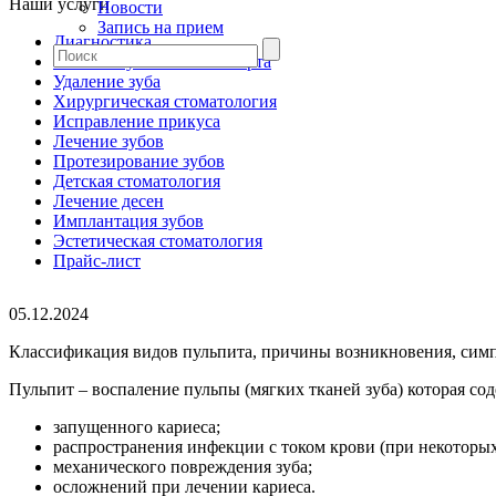
Наши услуги
Новости
Запись на прием
Диагностика
Гигиена зубов и полости рта
Удаление зуба
Хирургическая стоматология
Исправление прикуса
Лечение зубов
Протезирование зубов
Детская стоматология
Лечение десен
Имплантация зубов
Эстетическая стоматология
Прайс-лист
05.12.2024
Классификация видов пульпита, причины возникновения, сим
Пульпит – воспаление пульпы (мягких тканей зуба) которая со
запущенного кариеса;
распространения инфекции с током крови (при некоторых
механического повреждения зуба;
осложнений при лечении кариеса.