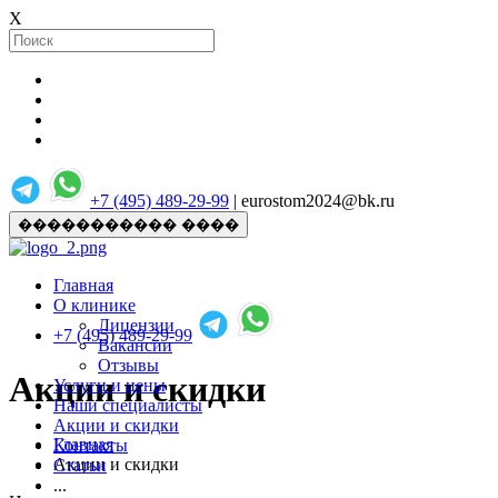
X
+7 (495) 489-29-99
| eurostom2024@bk.ru
����������� ����
Главная
О клинике
Лицензии
+7 (495) 489-29-99
Вакансии
Отзывы
Акции и скидки
Услуги и цены
Наши специалисты
Акции и скидки
Главная
Контакты
Акции и скидки
Статьи
...