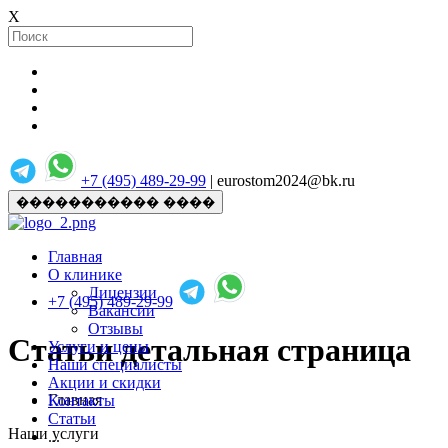
X
+7 (495) 489-29-99
| eurostom2024@bk.ru
����������� ����
Главная
О клинике
Лицензии
+7 (495) 489-29-99
Вакансии
Отзывы
Статьи детальная страница
Услуги и цены
Наши специалисты
Акции и скидки
Главная
Контакты
Статьи
Наши услуги
...