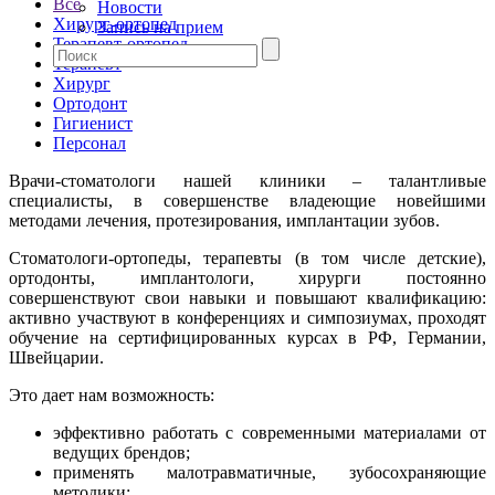
Все
Новости
Хирург-ортопед
Запись на прием
Терапевт-ортопед
Терапевт
Хирург
Ортодонт
Гигиенист
Персонал
Врачи-стоматологи нашей клиники – талантливые
специалисты, в совершенстве владеющие новейшими
методами лечения, протезирования, имплантации зубов.
Стоматологи-ортопеды, терапевты (в том числе детские),
ортодонты, имплантологи, хирурги постоянно
совершенствуют свои навыки и повышают квалификацию:
активно участвуют в конференциях и симпозиумах, проходят
обучение на сертифицированных курсах в РФ, Германии,
Швейцарии.
Это дает нам возможность:
эффективно работать с современными материалами от
ведущих брендов;
применять малотравматичные, зубосохраняющие
методики;