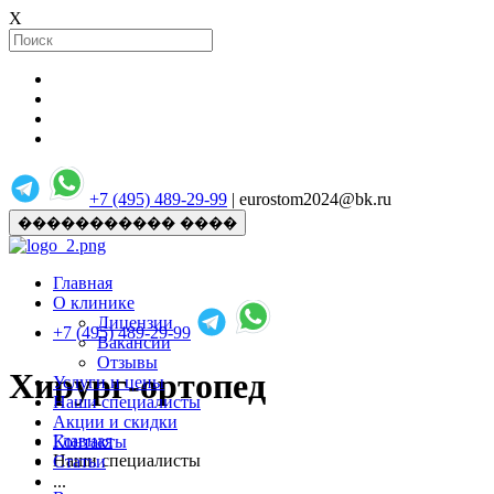
X
+7 (495) 489-29-99
| eurostom2024@bk.ru
����������� ����
Главная
О клинике
Лицензии
+7 (495) 489-29-99
Вакансии
Отзывы
Хирург-ортопед
Услуги и цены
Наши специалисты
Акции и скидки
Главная
Контакты
Наши специалисты
Статьи
...