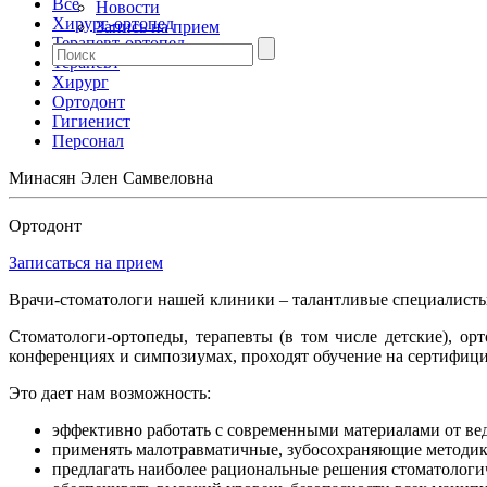
Все
Новости
Хирург-ортопед
Запись на прием
Терапевт-ортопед
Терапевт
Хирург
Ортодонт
Гигиенист
Персонал
Минасян Элен Самвеловна
Ортодонт
Записаться на прием
Врачи-стоматологи нашей клиники – талантливые специалисты
Стоматологи-ортопеды, терапевты (в том числе детские), 
конференциях и симпозиумах, проходят обучение на сертифиц
Это дает нам возможность:
эффективно работать с современными материалами от ве
применять малотравматичные, зубосохраняющие методик
предлагать наиболее рациональные решения стоматологи