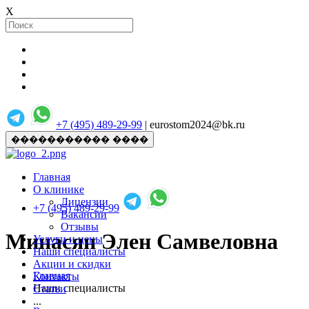
X
+7 (495) 489-29-99
| eurostom2024@bk.ru
����������� ����
Главная
О клинике
Лицензии
+7 (495) 489-29-99
Вакансии
Отзывы
Минасян Элен Самвеловна
Услуги и цены
Наши специалисты
Акции и скидки
Главная
Контакты
Наши специалисты
Статьи
...