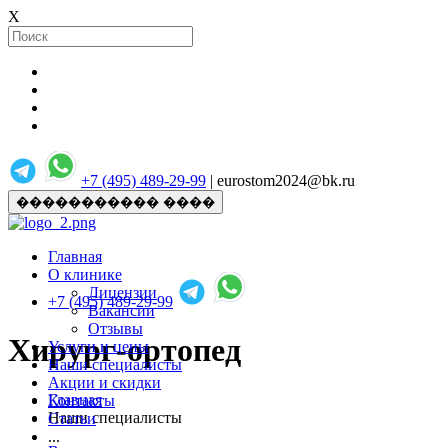
X
+7 (495) 489-29-99
| eurostom2024@bk.ru
����������� ����
Главная
О клинике
Лицензии
+7 (495) 489-29-99
Вакансии
Отзывы
Хирург-ортопед
Услуги и цены
Наши специалисты
Акции и скидки
Главная
Контакты
Наши специалисты
Статьи
...