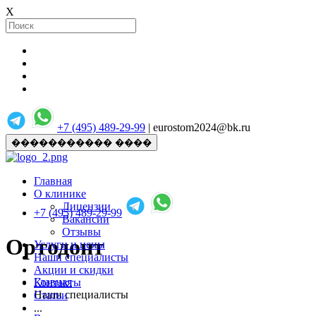
X
+7 (495) 489-29-99
| eurostom2024@bk.ru
����������� ����
Главная
О клинике
Лицензии
+7 (495) 489-29-99
Вакансии
Отзывы
Ортодонт
Услуги и цены
Наши специалисты
Акции и скидки
Главная
Контакты
Наши специалисты
Статьи
...