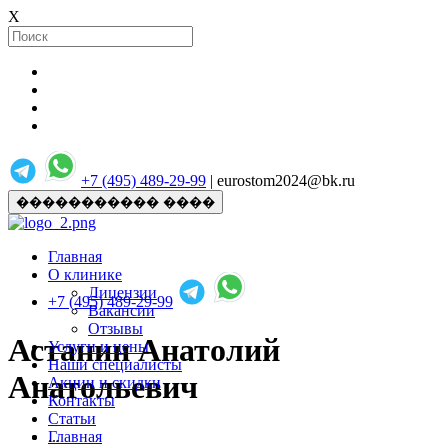
X
+7 (495) 489-29-99
| eurostom2024@bk.ru
����������� ����
Главная
О клинике
Лицензии
+7 (495) 489-29-99
Вакансии
Отзывы
Астанин Анатолий
Услуги и цены
Наши специалисты
Анатольевич
Акции и скидки
Контакты
Статьи
Главная
...