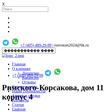
X
+7 (495) 489-29-99
| eurostom2024@bk.ru
����������� ����
Главная
О клинике
Лицензии
+7 (495) 489-29-99
Вакансии
Отзывы
Римского-Корсакова, дом 11
Услуги и цены
Наши специалисты
корпус 4
Акции и скидки
Контакты
Статьи
Главная
...