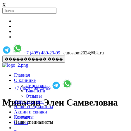
X
+7 (495) 489-29-99
| eurostom2024@bk.ru
����������� ����
Главная
О клинике
Лицензии
+7 (495) 489-29-99
Вакансии
Отзывы
Минасян Элен Самвеловна
Услуги и цены
Наши специалисты
Акции и скидки
Главная
Контакты
Наши специалисты
Статьи
...