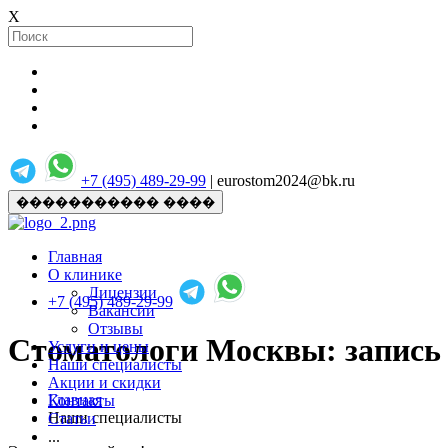
X
+7 (495) 489-29-99
| eurostom2024@bk.ru
����������� ����
Главная
О клинике
Лицензии
+7 (495) 489-29-99
Вакансии
Отзывы
Стоматологи Москвы: запись 
Услуги и цены
Наши специалисты
Акции и скидки
Главная
Контакты
Наши специалисты
Статьи
...