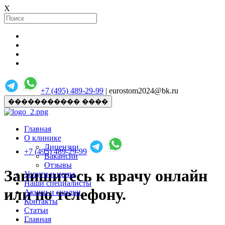
X
+7 (495) 489-29-99
| eurostom2024@bk.ru
����������� ����
Главная
О клинике
Лицензии
+7 (495) 489-29-99
Вакансии
Отзывы
Запишитесь к врачу онлайн
Услуги и цены
Наши специалисты
или по телефону.
Акции и скидки
Контакты
Статьи
Главная
...