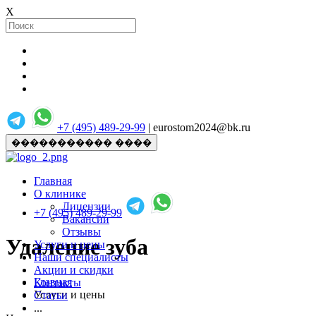
X
+7 (495) 489-29-99
| eurostom2024@bk.ru
����������� ����
Главная
О клинике
Лицензии
+7 (495) 489-29-99
Вакансии
Отзывы
Удаление зуба
Услуги и цены
Наши специалисты
Акции и скидки
Главная
Контакты
Услуги и цены
Статьи
...