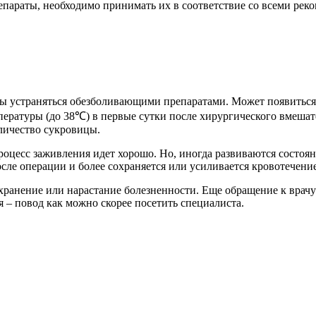
параты, необходимо принимать их в соответствие со всеми реко
 устраняться обезболивающими препаратами. Может появиться н
ратуры (до 38℃) в первые сутки после хирургического вмешате
личество сукровицы.
цесс заживления идет хорошо. Но, иногда развиваются состоян
осле операции и более сохраняется или усиливается кровотечение
анение или нарастание болезненности. Еще обращение к врачу 
я – повод как можно скорее посетить специалиста.