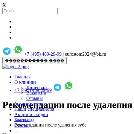
X
+7 (495) 489-29-99
| eurostom2024@bk.ru
����������� ����
Главная
О клинике
Лицензии
+7 (495) 489-29-99
Вакансии
Отзывы
Рекомендации после удаления 
Услуги и цены
Наши специалисты
Акции и скидки
Главная
Контакты
Рекомендации после удаления зуба
Статьи
...