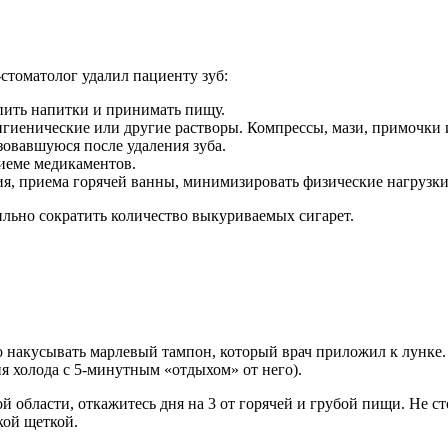
-стоматолог удалил пациенту зуб:
пить напитки и принимать пищу.
гиенические или другие растворы. Компрессы, мази, примочки и
зовавшуюся после удаления зуба.
риеме медикаментов.
ия, приема горячей ванны, минимизировать физические нагрузки
ильно сократить количество выкуриваемых сигарет.
о накусывать марлевый тампон, который врач приложил к лунке
 холода с 5-минутным «отдыхом» от него).
бласти, откажитесь дня на 3 от горячей и грубой пищи. Не сто
кой щеткой.