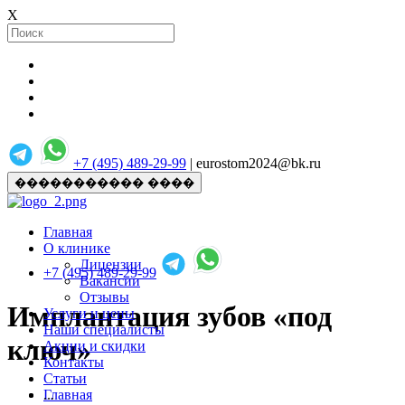
X
+7 (495) 489-29-99
| eurostom2024@bk.ru
����������� ����
Главная
О клинике
Лицензии
+7 (495) 489-29-99
Вакансии
Отзывы
Имплантация зубов «под
Услуги и цены
Наши специалисты
ключ»
Акции и скидки
Контакты
Статьи
Главная
...