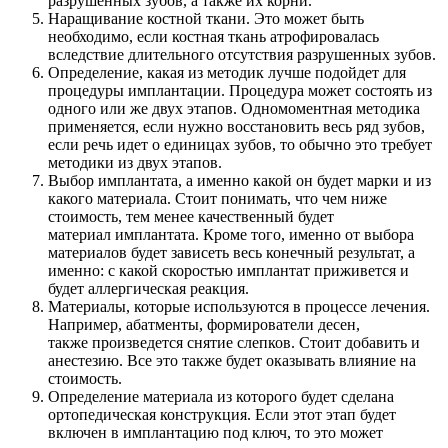
разрушенных зубов, а также их корни.
Наращивание костной ткани. Это может быть
необходимо, если костная ткань атрофировалась
вследствие длительного отсутствия разрушенных зубов.
Определение, какая из методик лучше подойдет для
процедуры имплантации. Процедура может состоять из
одного или же двух этапов. Одномоментная методика
применяется, если нужно восстановить весь ряд зубов,
если речь идет о единицах зубов, то обычно это требует
методики из двух этапов.
Выбор имплантата, а именно какой он будет марки и из
какого материала. Стоит понимать, что чем ниже
стоимость, тем менее качественный будет
материал имплантата. Кроме того, именно от выбора
материалов будет зависеть весь конечный результат, а
именно: с какой скоростью имплантат приживется и
будет аллергическая реакция.
Материалы, которые используются в процессе лечения.
Например, абатменты, формирователи десен,
также произведется снятие слепков. Стоит добавить и
анестезию. Все это также будет оказывать влияние на
стоимость.
Определение материала из которого будет сделана
ортопедическая конструкция. Если этот этап будет
включен в имплантацию под ключ, то это может