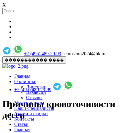
X
+7 (495) 489-29-99
| eurostom2024@bk.ru
����������� ����
Главная
О клинике
Лицензии
+7 (495) 489-29-99
Вакансии
Отзывы
Причины кровоточивости
Услуги и цены
Наши специалисты
десен
Акции и скидки
Контакты
Статьи
Главная
...