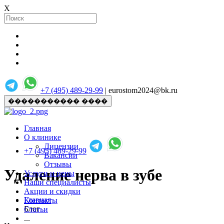
X
+7 (495) 489-29-99
| eurostom2024@bk.ru
����������� ����
Главная
О клинике
Лицензии
+7 (495) 489-29-99
Вакансии
Отзывы
Удаление нерва в зубе
Услуги и цены
Наши специалисты
Акции и скидки
Главная
Контакты
Блог
Статьи
...