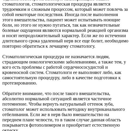
стоматологов, стоматологическая процедура является
трудоемким и сложным процессом, который может повлечь за
собой некоторые последствия. Иногда после выполнения
этого вмешательства, пациент может испытывать ноющие
боли, но этого не нужно пугаться, так как незначительные
болевые ощущения являются нормальной реакцией организма
и носят непродолжительный характер. Если же по истечении
длительного срока удаленный нерв все еще болит, необходимо
повторно обратиться к лечащему стоматологу.
Стоматолигическая процедура не назначается людям,
страдающим онкологическими заболеваниями, а также тем, у
кого есть проблемы с работой сердечнососудистой и
кровеносной систем. Стоматологи ее выполняют либо, как
самостоятельную процедуру, либо в качестве подготовки к
протезированию.
Обратите внимание, что после такого вмешательства,
абсолютно нормальной ситуацией является частичное
потемнение. Чтобы вернуть натуральный оттенок зуба,
стоматолог может использовать методику внутриканального
отбеливания. Если же в нерв было вмешательство на
переднем плане челюсти, то в таком случае данная область
покрывается фотополимером и приобретает естественную
окраску.