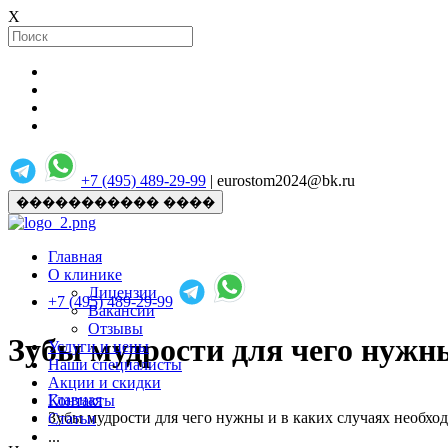
X
+7 (495) 489-29-99
| eurostom2024@bk.ru
����������� ����
Главная
О клинике
Лицензии
+7 (495) 489-29-99
Вакансии
Отзывы
Зубы мудрости для чего нужны
Услуги и цены
Наши специалисты
Акции и скидки
Главная
Контакты
Зубы мудрости для чего нужны и в каких случаях необхо
Статьи
...