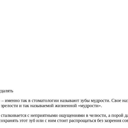
удалять
 – именно так в стоматологии называют зубы мудрости. Свое наз
 зрелости и так называемой жизненной «мудрости».
т сталкивается с неприятными ощущениями в челюсти, а порой д
хранять этот зуб или с ним стоит распрощаться без зазрения со