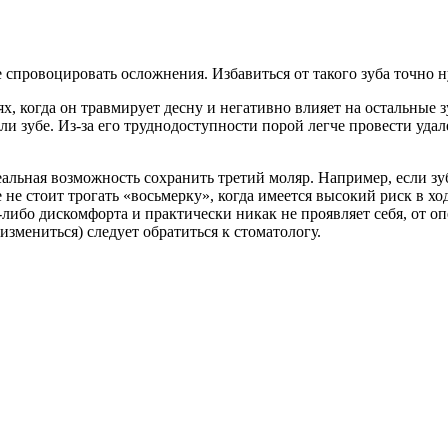
спровоцировать осложнения. Избавиться от такого зуба точно н
, когда он травмирует десну и негативно влияет на остальные з
 зубе. Из-за его труднодоступности порой легче провести удал
 реальная возможность сохранить третий моляр. Например, если 
 не стоит трогать «восьмерку», когда имеется высокий риск в х
о-либо дискомфорта и практически никак не проявляет себя, от о
мениться) следует обратиться к стоматологу.