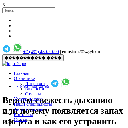
X
+7 (495) 489-29-99
| eurostom2024@bk.ru
����������� ����
Главная
О клинике
Лицензии
+7 (495) 489-29-99
Вакансии
Отзывы
Вернем свежесть дыханию
Услуги и цены
Наши специалисты
или почему появляется запах
Акции и скидки
Контакты
изо рта и как его устранить
Статьи
...