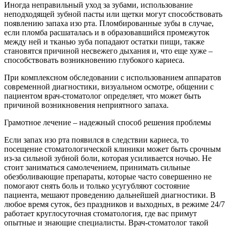
Иногда неправильный уход за зубами, использование
неподходящей зубной пасты или щетки могут способствовать
появлению запаха изо рта. Пломбированные зубы в случае,
если пломба расшаталась и в образовавшийся промежуток
между ней и тканью зуба попадают остатки пищи, также
становятся причиной несвежего дыхания и, что еще хуже –
способствовать возникновению глубокого кариеса.
При комплексном обследовании с использованием аппаратов
современной диагностики, визуальном осмотре, общении с
пациентом врач-стоматолог определяет, что может быть
причиной возникновения неприятного запаха.
Грамотное лечение – надежный способ решения проблемы
Если запах изо рта появился в следствии кариеса, то
посещение стоматологической клиники может быть срочным
из-за сильной зубной боли, которая усиливается ночью. Не
стоит заниматься самолечением, принимать сильные
обезболивающие препараты, которые часто совершенно не
помогают снять боль и только усугубляют состояние
пациента, мешают проведению дальнейшей диагностики. В
любое время суток, без праздников и выходных, в режиме 24/7
работает круглосуточная стоматология, где вас примут
опытные и знающие специалисты. Врач-стоматолог такой