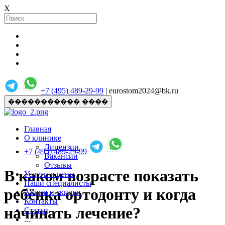
X
+7 (495) 489-29-99
| eurostom2024@bk.ru
����������� ����
Главная
О клинике
Лицензии
+7 (495) 489-29-99
Вакансии
Отзывы
В каком возрасте показать
Услуги и цены
Наши специалисты
ребёнка ортодонту и когда
Акции и скидки
Контакты
начинать лечение?
Статьи
...