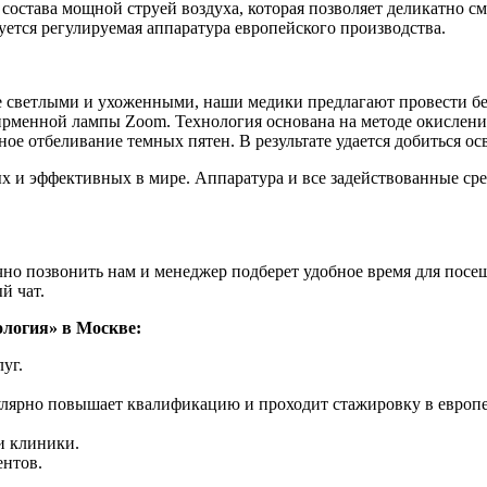
состава мощной струей воздуха, которая позволяет деликатно см
ется регулируемая аппаратура европейского производства.
ее светлыми и ухоженными, наши медики предлагают провести бе
рменной лампы Zoom. Технология основана на методе окисления
ное отбеливание темных пятен. В результате удается добиться ос
х и эффективных в мире. Аппаратура и все задействованные сре
очно позвонить нам и менеджер подберет удобное время для пос
й чат.
логия» в Москве:
уг.
лярно повышает квалификацию и проходит стажировку в европ
и клиники.
ентов.