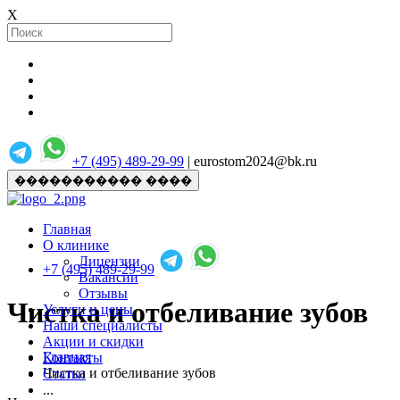
X
+7 (495) 489-29-99
| eurostom2024@bk.ru
����������� ����
Главная
О клинике
Лицензии
+7 (495) 489-29-99
Вакансии
Отзывы
Чистка и отбеливание зубов
Услуги и цены
Наши специалисты
Акции и скидки
Главная
Контакты
Чистка и отбеливание зубов
Статьи
...