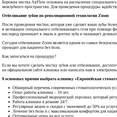
Бережна чистка AirFlow основана на распыление специального 
межзубного пространства. Для проведения процедуры задейству
Отбеливание зубов по революционной технологии Zoom
После проведения чистки, которая уже сделает ваши зубы бол
в активации специального отбеливающего геля при помощи фи
кислород проникает в эмаль и дентин зуба и оказывает деликат
Сегодня отбеливание Zoom является одним из самых безопасны
проходит для пациента без боли.
Как записаться на процедуру?
Если вы хотите сделать чистку зубов или отбеливание, достат
на официальном сайте клиники или написать нам в электронны
8 основных причин выбрать клинику «Европейская стомато
Обширный перечень современных стоматологических усл
Опыт работы клиники – 10 лет.
Профессиональный медицинский персонал, который регу
Работа клиники в режиме 24/7.
Регулярные акции и скидки с экономией до 50% на услуг
Лечение без боли и с максимальным комфортом для паци
Оптимальные цены на все услуги.