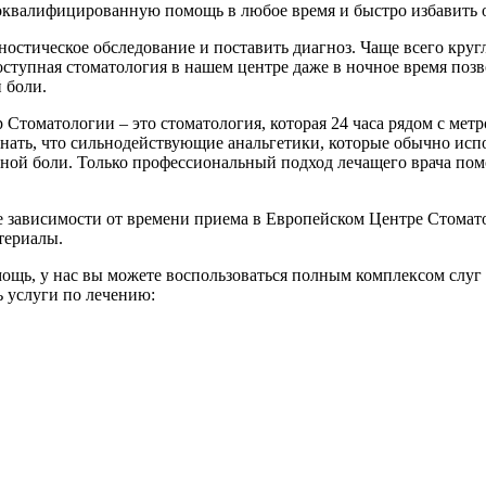
оквалифицированную помощь в любое время и быстро избавить о
остическое обследование и поставить диагноз. Чаще всего круг
Доступная стоматология в нашем центре даже в ночное время по
 боли.
 Стоматологии – это стоматология, которая 24 часа рядом с ме
знать, что сильнодействующие анальгетики, которые обычно исп
бной боли. Только профессиональный подход лечащего врача п
е зависимости от времени приема в Европейском Центре Стомат
териалы.
ощь, у нас вы можете воспользоваться полным комплексом слуг
ь услуги по лечению: