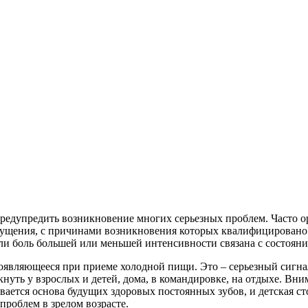
редупредить возникновение многих серьезных проблем. Часто о
щущения, с причинами возникновения которых квалифицировано 
и боль большей или меньшей интенсивности связана с состояние
являющееся при приеме холодной пищи. Это – серьезный сигнал,
кнуть у взрослых и детей, дома, в командировке, на отдыхе. Вн
вается основа будущих здоровых постоянных зубов, и детская с
роблем в зрелом возрасте.