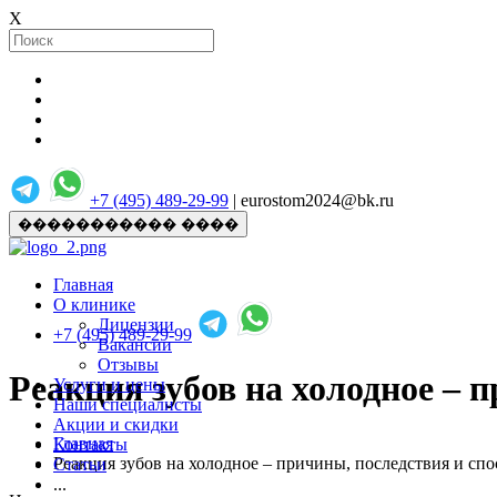
X
+7 (495) 489-29-99
| eurostom2024@bk.ru
����������� ����
Главная
О клинике
Лицензии
+7 (495) 489-29-99
Вакансии
Отзывы
Реакция зубов на холодное –
Услуги и цены
Наши специалисты
Акции и скидки
Главная
Контакты
Реакция зубов на холодное – причины, последствия и с
Статьи
...