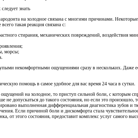
 следует знать
ародонта на холодное связана с многими причинами. Некоторые 
всего такая реакция связана с:
астного стирания, механических повреждений, воздействия мин
проявления;
ы, морсы;
а.
 тупыми некомфортными ощущениями сразу в нескольких. Даже ес
ческую помощь в самое удобное для вас время 24 часа в сутки.
 ощущений на холодное, то приступ сильной боли, с которым сп
е не допускаться до такого состояния, но если это произошло, т
ровано выполненная дифференциальная диагностика зубов и тк
ения. Если причиной боли и дискомфорта стала чувствительност
нка, от этого состояния, предоставит комплекс услуг самого выс