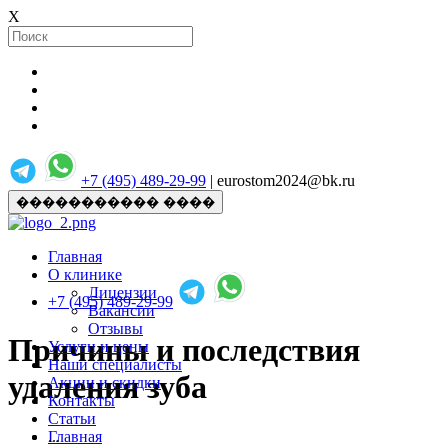
X
+7 (495) 489-29-99
| eurostom2024@bk.ru
����������� ����
Главная
О клинике
Лицензии
+7 (495) 489-29-99
Вакансии
Отзывы
Причины и последствия
Услуги и цены
Наши специалисты
удаления зуба
Акции и скидки
Контакты
Статьи
Главная
...