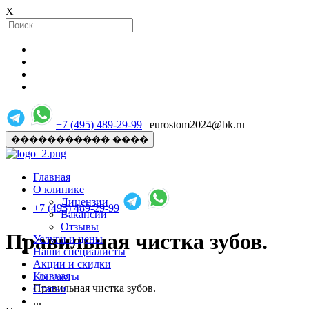
X
+7 (495) 489-29-99
| eurostom2024@bk.ru
����������� ����
Главная
О клинике
Лицензии
+7 (495) 489-29-99
Вакансии
Отзывы
Правильная чистка зубов.
Услуги и цены
Наши специалисты
Акции и скидки
Главная
Контакты
Правильная чистка зубов.
Статьи
...