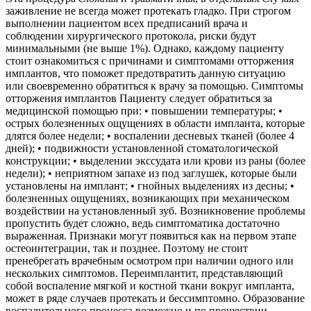
заживление не всегда может протекать гладко. При строгом
выполнении пациентом всех предписаний врача и
соблюдении хирургического протокола, риски будут
минимальными (не выше 1%). Однако, каждому пациенту
стоит ознакомиться с причинами и симптомами отторжения
имплантов, что поможет предотвратить данную ситуацию
или своевременно обратиться к врачу за помощью. Симптомы
отторжения имплантов Пациенту следует обратиться за
медицинской помощью при: • повышении температуры; •
острых болезненных ощущениях в области импланта, которые
длятся более недели; • воспалении десневых тканей (более 4
дней); • подвижности установленной стоматологической
конструкции; • выделении экссудата или крови из раны (более
недели); • неприятном запахе из под заглушек, которые были
установлены на имплант; • гнойных выделениях из десны; •
болезненных ощущениях, возникающих при механическом
воздействии на установленный зуб. Возникновение проблемы
пропустить будет сложно, ведь симптоматика достаточно
выраженная. Признаки могут появиться как на первом этапе
остеоинтеграции, так и позднее. Поэтому не стоит
пренебрегать врачебным осмотром при наличии одного или
нескольких симптомов. Переимплантит, представляющий
собой воспаление мягкой и костной ткани вокруг импланта,
может в ряде случаев протекать и бессимптомно. Образование
воспалительного процесса возможно и по прошествии