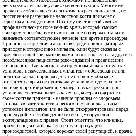
нескольких лет после установки конструкции. Многие не
предают особого значения легкому покраснению десны, но
постепенное разрушение челюстной кости приведет с
серьезным последствиям. Поэтому не стоит забывать о
профилактических посещениях врача, который сможет
своевременно обнаружить воспаление на первых этапах и
назначить соответствующее лечение или другие процедуры.
Причины отторжения имплантов Среди причин, которые
приводят к отторжению импланта, одни будут связаны с
врачебной ошибкой, материалами низкого качества, а другие с
несоблюдением пациентом рекомендаций и предписаний
специалиста. Так, к основным причинам можно отнести: •
установку некачественных имплантов; • обследование или
подготовка были произведены не в полном объеме; •
отступление врача от протокола установки; • допущение
ошибок в протезировании; • аллергическая реакция при
установке системы низкого качества, которая содержит в
своём составе примеси; • наличие проблем со здоровьем,
которые являются категорическим противопоказанием к
установке имплантов или не были откорректированы перед
процедурой; • несоблюдение гигиены; • нарушение
эксплуатационных правил. Стоит отметить, что клиника,
применяющая высококачественную продукцию
производителей, которые дорожат своей репутацией, и врачи,