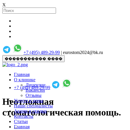
X
+7 (495) 489-29-99
| eurostom2024@bk.ru
����������� ����
Главная
О клинике
Лицензии
+7 (495) 489-29-99
Вакансии
Отзывы
Неотложная
Услуги и цены
Наши специалисты
стоматологическая помощь.
Акции и скидки
Контакты
Статьи
Главная
...