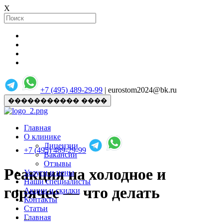
X
+7 (495) 489-29-99
| eurostom2024@bk.ru
����������� ����
Главная
О клинике
Лицензии
+7 (495) 489-29-99
Вакансии
Отзывы
Реакция на холодное и
Услуги и цены
Наши специалисты
горячее — что делать
Акции и скидки
Контакты
Статьи
Главная
...