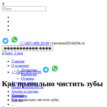
X
+7 (495) 489-29-99
| eurostom2024@bk.ru
����������� ����
Главная
О клинике
Лицензии
+7 (495) 489-29-99
Вакансии
Отзывы
Как правильно чистить зубы
Услуги и цены
Наши специалисты
Акции и скидки
Главная
Контакты
Как правильно чистить зубы
Статьи
...