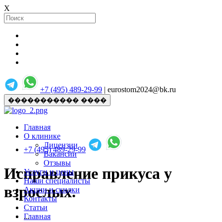
X
+7 (495) 489-29-99
| eurostom2024@bk.ru
����������� ����
Главная
О клинике
Лицензии
+7 (495) 489-29-99
Вакансии
Отзывы
Исправление прикуса у
Услуги и цены
Наши специалисты
взрослых.
Акции и скидки
Контакты
Статьи
Главная
...