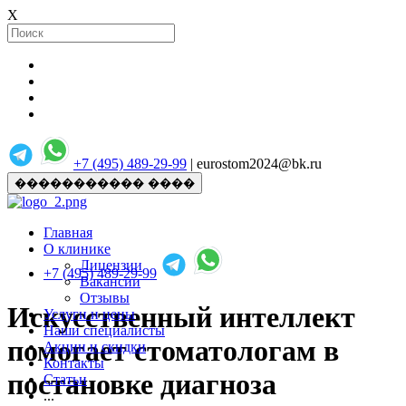
X
+7 (495) 489-29-99
| eurostom2024@bk.ru
����������� ����
Главная
О клинике
Лицензии
+7 (495) 489-29-99
Вакансии
Отзывы
Искусственный интеллект
Услуги и цены
Наши специалисты
помогает стоматологам в
Акции и скидки
Контакты
постановке диагноза
Статьи
...