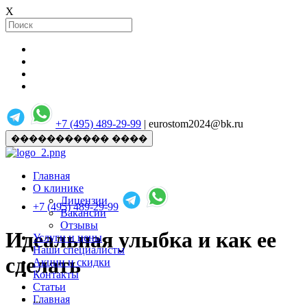
X
+7 (495) 489-29-99
| eurostom2024@bk.ru
����������� ����
Главная
О клинике
Лицензии
+7 (495) 489-29-99
Вакансии
Отзывы
Идеальная улыбка и как ее
Услуги и цены
Наши специалисты
сделать
Акции и скидки
Контакты
Статьи
Главная
...