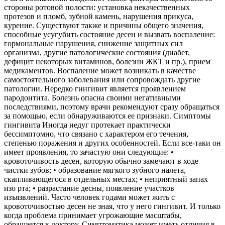
стороны ротовой полости: установка некачественных
протезов и пломб, зубной камень, нарушения прикуса,
курение. Существуют также и причины общего значения,
способные усугубить состояние десен и вызвать воспаление:
гормональные нарушения, снижение защитных сил
организма, другие патологические состояния (диабет,
дефицит некоторых витаминов, болезни ЖКТ и пр.), прием
медикаментов. Воспаление может возникать в качестве
самостоятельного заболевания или сопровождать другие
патологии. Нередко гингивит является проявлением
пародонтита. Болезнь опасна своими негативными
последствиями, поэтому врачи рекомендуют сразу обращаться
за помощью, если обнаруживаются ее признаки. Симптомы
гингивита Иногда недуг протекает практически
бессимптомно, что связано с характером его течения,
степенью поражения и других особенностей. Если все-таки он
имеет проявления, то зачастую они следующие: •
кровоточивость десен, которую обычно замечают в ходе
чистки зубов; • образование мягкого зубного налета,
скапливающегося в отдельных местах; • неприятный запах
изо рта; • разрастание десны, появление участков
изъязвлений. Часто человек годами может жить с
кровоточивостью десен не зная, что у него гингивит. И только
когда проблема принимает угрожающие масштабы,
обращается к доктору. Симптоматика может иметь отличия в