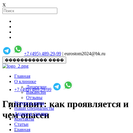
X
+7 (495) 489-29-99
| eurostom2024@bk.ru
����������� ����
Главная
О клинике
Лицензии
+7 (495) 489-29-99
Вакансии
Отзывы
Гингивит: как проявляется и
Услуги и цены
Наши специалисты
чем опасен
Акции и скидки
Контакты
Статьи
Главная
...