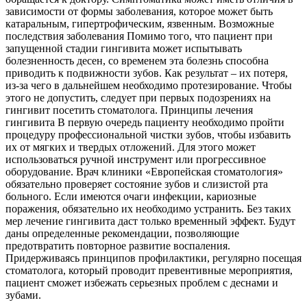
зависимости от формы заболевания, которое может быть
катаральным, гипертрофическим, язвенным. Возможные
последствия заболевания Помимо того, что пациент при
запущенной стадии гингивита может испытывать
болезненность десен, со временем эта болезнь способна
приводить к подвижности зубов. Как результат – их потеря,
из-за чего в дальнейшем необходимо протезирование. Чтобы
этого не допустить, следует при первых подозрениях на
гингивит посетить стоматолога. Принципы лечения
гингивита В первую очередь пациенту необходимо пройти
процедуру профессиональной чистки зубов, чтобы избавить
их от мягких и твердых отложений. Для этого может
использоваться ручной инструмент или прогрессивное
оборудование. Врач клиники «Европейская стоматология»
обязательно проверяет состояние зубов и слизистой рта
больного. Если имеются очаги инфекции, кариозные
поражения, обязательно их необходимо устранить. Без таких
мер лечение гингивита даст только временный эффект. Будут
даны определенные рекомендации, позволяющие
предотвратить повторное развитие воспаления.
Придерживаясь принципов профилактики, регулярно посещая
стоматолога, который проводит превентивные мероприятия,
пациент сможет избежать серьезных проблем с деснами и
зубами.