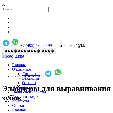
X
+7 (495) 489-29-99
| eurostom2024@bk.ru
����������� ����
Главная
О клинике
Лицензии
+7 (495) 489-29-99
Вакансии
Отзывы
Элайнеры для выравнивания
Услуги и цены
Наши специалисты
зубов
Акции и скидки
Контакты
Статьи
Главная
...