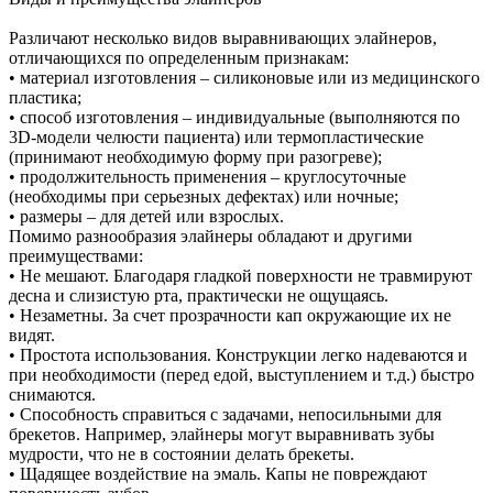
Различают несколько видов выравнивающих элайнеров,
отличающихся по определенным признакам:
• материал изготовления – силиконовые или из медицинского
пластика;
• способ изготовления – индивидуальные (выполняются по
3D-модели челюсти пациента) или термопластические
(принимают необходимую форму при разогреве);
• продолжительность применения – круглосуточные
(необходимы при серьезных дефектах) или ночные;
• размеры – для детей или взрослых.
Помимо разнообразия элайнеры обладают и другими
преимуществами:
• Не мешают. Благодаря гладкой поверхности не травмируют
десна и слизистую рта, практически не ощущаясь.
• Незаметны. За счет прозрачности кап окружающие их не
видят.
• Простота использования. Конструкции легко надеваются и
при необходимости (перед едой, выступлением и т.д.) быстро
снимаются.
• Способность справиться с задачами, непосильными для
брекетов. Например, элайнеры могут выравнивать зубы
мудрости, что не в состоянии делать брекеты.
• Щадящее воздействие на эмаль. Капы не повреждают