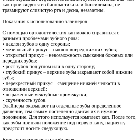
как производятся из биопластика или биосиликона, не
травмируют слизистую рта и десна, незаметны.
Показания к использованию элайнеров
С помощью ортодонтических кап можно справиться с
разными проблемами зубного ряда:
• наклон зубов в одну стороны;
• мезиальный прикус – наклон вперед нижних зубов;
• открытый прикус – невозможность смыкания боковых или
передних зубов;
• рост зубов под углом или в одну сторону;
• глубокий прикус – верхние зубы закрывают собой нижние
зубы;
• перекрестный прикус – смещение нижней челюсти в
отношении верхней;
• выраженные межзубные промежутки;
• скученность зубов.
Элайнеры оказывают на отдельные зубы определенное
давление, тем самым постепенно двигая их в нужное
положение. Для этого используется комплект кап. После того,
как зубы приняли положение под первую капу, пациенту
предстоит носить следующую.
Виды и преимущества элайнеров