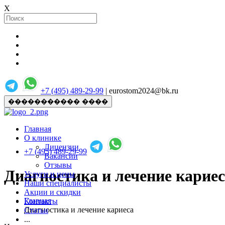
X
+7 (495) 489-29-99
| eurostom2024@bk.ru
����������� ����
Главная
О клинике
Лицензии
+7 (495) 489-29-99
Вакансии
Отзывы
Диагностика и лечение карие
Услуги и цены
Наши специалисты
Акции и скидки
Главная
Контакты
Диагностика и лечение кариеса
Статьи
...