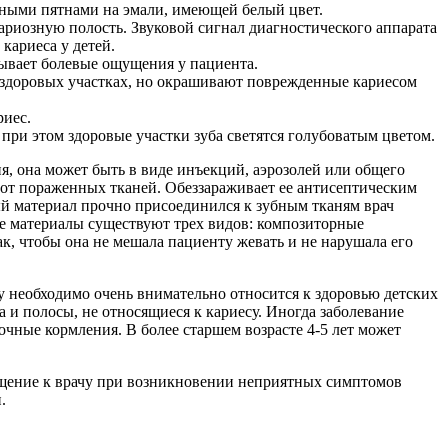
ными пятнами на эмали, имеющей белый цвет.
ариозную полость. Звуковой сигнал диагностического аппарата
 кариеса у детей.
зывает болевые ощущения у пациента.
а здоровых участках, но окрашивают поврежденные кариесом
риес.
при этом здоровые участки зуба светятся голубоватым цветом.
я, она может быть в виде инъекций, аэрозолей или общего
от пораженных тканей. Обеззараживает ее антисептическим
ый материал прочно присоединился к зубным тканям врач
е материалы существуют трех видов: композиторные
к, чтобы она не мешала пациенту жевать и не нарушала его
му необходимо очень внимательно относится к здоровью детских
 и полосы, не относящиеся к кариесу. Иногда заболевание
очные кормления. В более старшем возрасте 4-5 лет может
ащение к врачу при возникновении неприятных симптомов
тами.