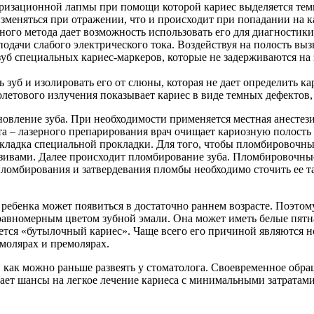
ризационной лапмы при помощи которой кариес выделяется тем
изменяться при отражении, что и происходит при попадании на к
ного метода дает возможность использовать его для диагностики
одачи слабого электрического тока. Воздействуя на полость вы
зуб специальных кариес-маркеров, которые не задерживаются н
зуб и изолировать его от слюны, которая не дает определить ка
етового излучения показывает кариес в виде темных дефектов, 
новление зуба. При необходимости применяется местная анестези
а – лазерного препарирования врач очищает кариозную полость 
 укладка специальной прокладки. Для того, чтобы пломбировочн
езивами. Далее происходит пломбирование зуба. Пломбировочны
ломбирования и затвердевания пломбы необходимо сточить ее та
у ребенка может появиться в достаточно раннем возрасте. Поэто
еравномерным цветом зубной эмали. Она может иметь белые пятна
ается «бутылочный кариес». Чаще всего его причиной являются н
молярах и премолярах.
, как можно раньше развеять у стоматолога. Своевременное обр
ивает шансы на легкое лечение кариеса с минимальными затра