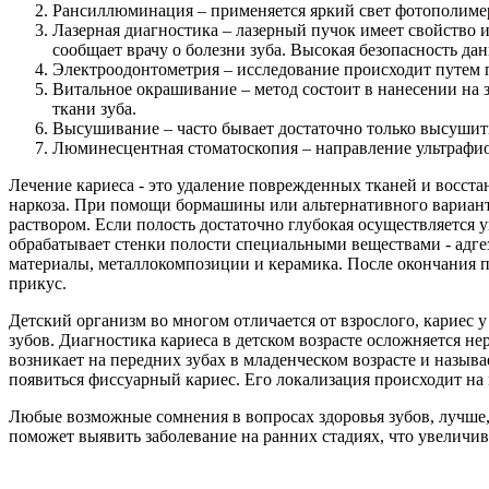
Рансиллюминация – применяется яркий свет фотополиме
Лазерная диагностика – лазерный пучок имеет свойство 
сообщает врачу о болезни зуба. Высокая безопасность дан
Электроодонтометрия – исследование происходит путем п
Витальное окрашивание – метод состоит в нанесении на 
ткани зуба.
Высушивание – часто бывает достаточно только высушить 
Люминесцентная стоматоскопия – направление ультрафиол
Лечение кариеса - это удаление поврежденных тканей и восста
наркоза. При помощи бормашины или альтернативного вариант
раствором. Если полость достаточно глубокая осуществляется
обрабатывает стенки полости специальными веществами - адг
материалы, металлокомпозиции и керамика. После окончания п
прикус.
Детский организм во многом отличается от взрослого, кариес 
зубов. Диагностика кариеса в детском возрасте осложняется н
возникает на передних зубах в младенческом возрасте и назыв
появиться фиссуарный кариес. Его локализация происходит на 
Любые возможные сомнения в вопросах здоровья зубов, лучше
поможет выявить заболевание на ранних стадиях, что увелич