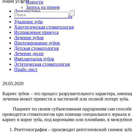
Наши услуги
Новости
Запись на прием
Диагностика
Гигиена зубов и полости рта
Удаление зуба
Хирургическая стоматология
Исправление прикуса
Лечение зубов
Протезирование зубов
Детская стоматология
Лечение десен
Имплантация зубов
Эстетическая стоматология
Прайс-лист
29.05.2020
Кариес зубов – это процесс разрушительного характера, имею
лечения может привести к частичной или полной потере зуба.
Пациент по своим субъективным ощущениям сам способен пон
проводится стоматологом при помощи специального зеркала и зо
кариес в корне зуба, под коронками или пломбами, в межзубн
Рентгенография – производит рентгеновский снимок зуба