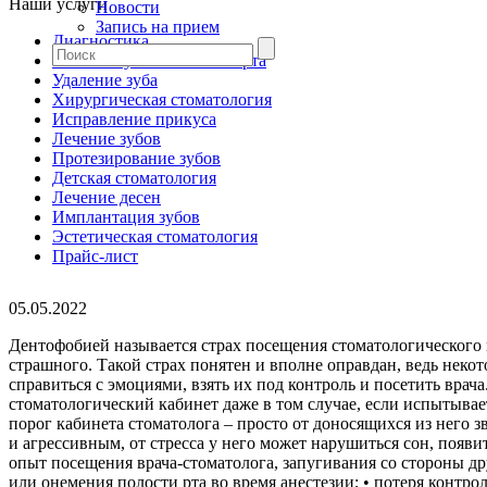
Наши услуги
Новости
Запись на прием
Диагностика
Гигиена зубов и полости рта
Удаление зуба
Хирургическая стоматология
Исправление прикуса
Лечение зубов
Протезирование зубов
Детская стоматология
Лечение десен
Имплантация зубов
Эстетическая стоматология
Прайс-лист
05.05.2022
Дентофобией называется страх посещения стоматологического к
страшного. Такой страх понятен и вполне оправдан, ведь не
справиться с эмоциями, взять их под контроль и посетить вра
стоматологический кабинет даже в том случае, если испытыва
порог кабинета стоматолога – просто от доносящихся из него з
и агрессивным, от стресса у него может нарушиться сон, поя
опыт посещения врача-стоматолога, запугивания со стороны др
или онемения полости рта во время анестезии; • потеря контр