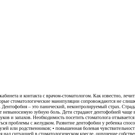
абинета и контакта с врачом-стоматологом. Как известно, лечит
которые стоматологические манипуляции сопровождаются не сл
ча. Дентофобия – это панический, неконтролируемый страх. Стр
ет невыносимую зубную боль. Дети страдают дентофобией чаще в
вуков и запахов. Необходимость посетить стоматолога отзываетс
виться проблемы с желудком. Развитие дентофобии у ребенка с
узей или родственников; • повышенная болевая чувствительность
оля над ситуацией в стоматологическом кресле, ощущение собств