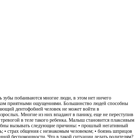
ь зубы побаиваются многие люди, в этом нет ничего
ишком приятными ощущениями. Большинство людей способны
адающий дентофобией человек не может войти в
зрослых. Многие из них впадают в панику, еще не переступив
я тревогой в теле такого ребенка. Малыш становится плаксивым
пособны вызывать следующие причины: • прошлый негативный
; • страх общения с незнакомым человеком; • боязнь шприцов
енной беспомощности. Что в такой ситуации делать родителям?