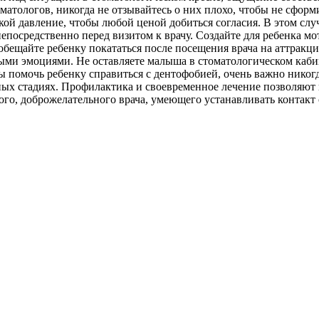
томатологов, никогда не отзывайтесь о них плохо, чтобы не сфо
еской давление, чтобы любой ценой добиться согласия. В этом 
непосредственно перед визитом к врачу. Создайте для ребенка м
ещайте ребенку покататься после посещения врача на аттракцио
ыми эмоциями. Не оставляете малыша в стоматологическом каби
обы помочь ребенку справиться с дентофобией, очень важно нико
ных стадиях. Профилактика и своевременное лечение позволяют
го, доброжелательного врача, умеющего устанавливать контакт 