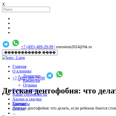
X
+7 (495) 489-29-99
| eurostom2024@bk.ru
����������� ����
Главная
О клинике
Лицензии
+7 (495) 489-29-99
Вакансии
Отзывы
Детская дентофобия: что дела
Услуги и цены
Наши специалисты
Акции и скидки
Главная
Контакты
Детская дентофобия: что делать, если ребенок боится сто
Статьи
...