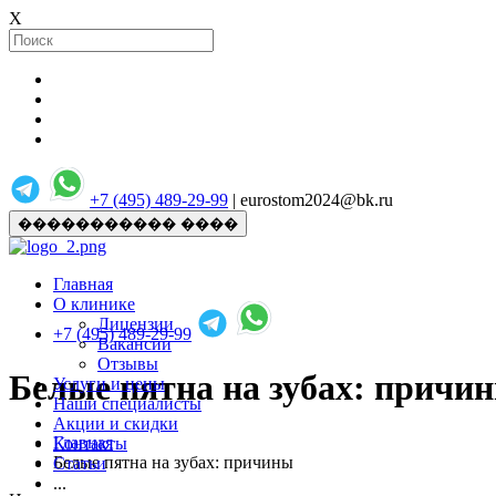
X
+7 (495) 489-29-99
| eurostom2024@bk.ru
����������� ����
Главная
О клинике
Лицензии
+7 (495) 489-29-99
Вакансии
Отзывы
Белые пятна на зубах: причи
Услуги и цены
Наши специалисты
Акции и скидки
Главная
Контакты
Белые пятна на зубах: причины
Статьи
...