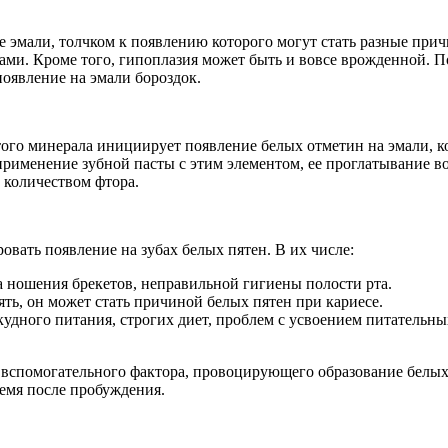
 эмали, толчком к появлению которого могут стать разные при
ами. Кроме того, гипоплазия может быть и вовсе врожденной. 
оявление на эмали бороздок.
того минерала инициирует появление белых отметин на эмали, к
именение зубной пасты с этим элементом, ее проглатывание в
 количеством фтора.
вать появление на зубах белых пятен. В их числе:
 ношения брекетов, неправильной гигиены полости рта.
ять, он может стать причиной белых пятен при кариесе.
кудного питания, строгих диет, проблем с усвоением питательны
 вспомогательного фактора, провоцирующего образование белых
ремя после пробуждения.