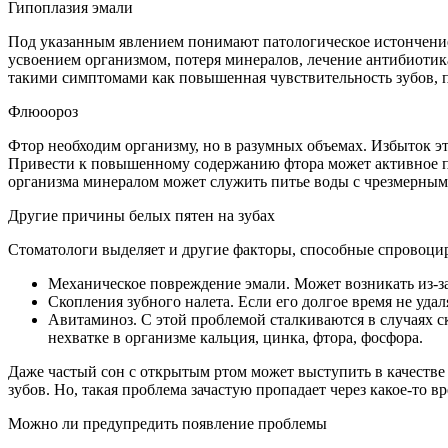
Гипоплазия эмали
Под указанным явлением понимают патологическое истончение
усвоением организмом, потеря минералов, лечение антибиотик
такими симптомами как повышенная чувствительность зубов, п
Флюоороз
Фтор необходим организму, но в разумных объемах. Избыток э
Привести к повышенному содержанию фтора может активное пр
организма минералом может служить питье воды с чрезмерным
Другие причины белых пятен на зубах
Стоматологи выделяет и другие факторы, способные спровоциро
Механическое повреждение эмали. Может возникать из-за
Скопления зубного налета. Если его долгое время не удал
Авитаминоз. С этой проблемой сталкиваются в случаях с
нехватке в организме кальция, цинка, фтора, фосфора.
Даже частый сон с открытым ртом может выступить в качестве
зубов. Но, такая проблема зачастую пропадает через какое-то в
Можно ли предупредить появление проблемы