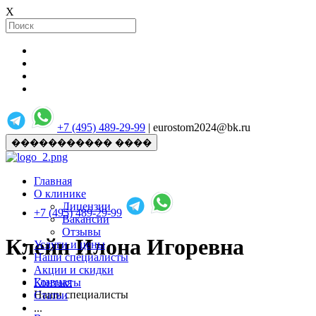
X
+7 (495) 489-29-99
| eurostom2024@bk.ru
����������� ����
Главная
О клинике
Лицензии
+7 (495) 489-29-99
Вакансии
Отзывы
Клейн Илона Игоревна
Услуги и цены
Наши специалисты
Акции и скидки
Главная
Контакты
Наши специалисты
Статьи
...