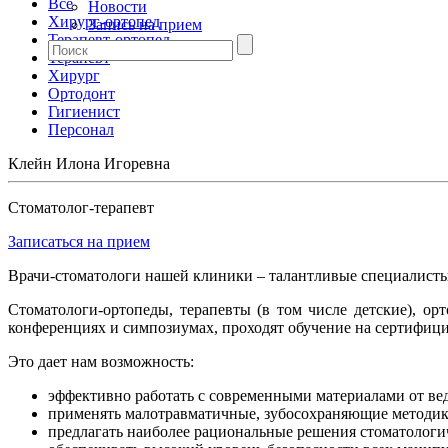
Все
Новости
Хирург-ортопед
Запись на прием
Терапевт-ортопед
Терапевт
Хирург
Ортодонт
Гигиенист
Персонал
Клейн Илона Игоревна
Стоматолог-терапевт
Записаться на прием
Врачи-стоматологи нашей клиники – талантливые специалисты
Стоматологи-ортопеды, терапевты (в том числе детские), 
конференциях и симпозиумах, проходят обучение на сертифиц
Это дает нам возможность:
эффективно работать с современными материалами от ве
применять малотравматичные, зубосохраняющие методик
предлагать наиболее рациональные решения стоматологи