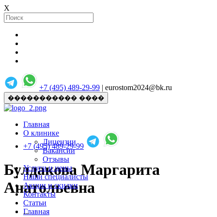
X
+7 (495) 489-29-99
| eurostom2024@bk.ru
����������� ����
Главная
О клинике
Лицензии
+7 (495) 489-29-99
Вакансии
Отзывы
Булдакова Маргарита
Услуги и цены
Наши специалисты
Анатольевна
Акции и скидки
Контакты
Статьи
Главная
...