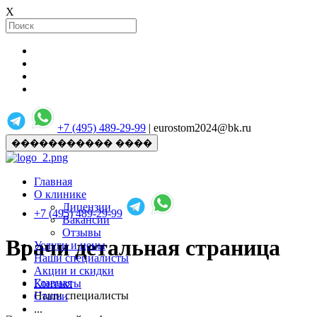
X
+7 (495) 489-29-99
| eurostom2024@bk.ru
����������� ����
Главная
О клинике
Лицензии
+7 (495) 489-29-99
Вакансии
Отзывы
Врачи детальная страница
Услуги и цены
Наши специалисты
Акции и скидки
Главная
Контакты
Наши специалисты
Статьи
...