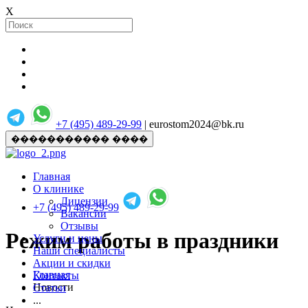
X
+7 (495) 489-29-99
| eurostom2024@bk.ru
����������� ����
Главная
О клинике
Лицензии
+7 (495) 489-29-99
Вакансии
Отзывы
Режим работы в праздники
Услуги и цены
Наши специалисты
Акции и скидки
Главная
Контакты
Новости
Статьи
...