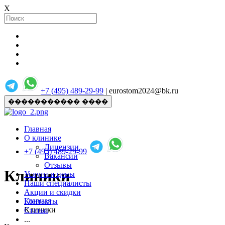
X
+7 (495) 489-29-99
| eurostom2024@bk.ru
����������� ����
Главная
О клинике
Лицензии
+7 (495) 489-29-99
Вакансии
Отзывы
Клиники
Услуги и цены
Наши специалисты
Акции и скидки
Главная
Контакты
Клиники
Статьи
...