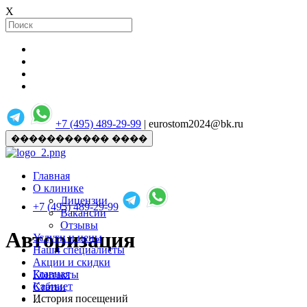
X
+7 (495) 489-29-99
| eurostom2024@bk.ru
����������� ����
Главная
О клинике
Лицензии
+7 (495) 489-29-99
Вакансии
Отзывы
Авторизация
Услуги и цены
Наши специалисты
Акции и скидки
Главная
Контакты
Кабинет
Статьи
История посещений
...